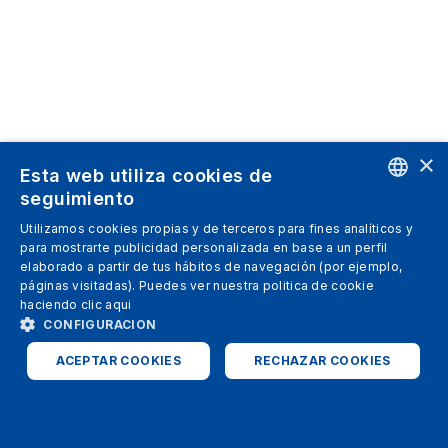
×
Esta web utiliza cookies de
seguimiento
ENGLISH
Utilizamos cookies propias y de terceros para fines analíticos y
para mostrarte publicidad personalizada en base a un perfil
SPANISH
elaborado a partir de tus hábitos de navegación (por ejemplo,
páginas visitadas). Puedes ver nuestra politica de cookie
ITALIAN
haciendo clic
aqui
GERMAN
CONFIGURACION
ENGLISH
ACEPTAR COOKIES
RECHAZAR COOKIES
FRENCH
ESTRICTAMENTE NECESARIAS
ANALÍTICAS