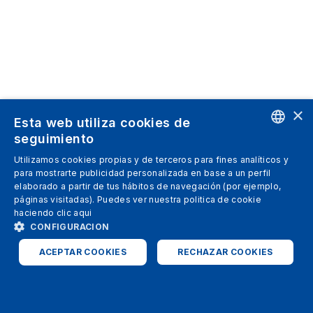
×
Esta web utiliza cookies de
seguimiento
ENGLISH
Utilizamos cookies propias y de terceros para fines analíticos y
para mostrarte publicidad personalizada en base a un perfil
SPANISH
elaborado a partir de tus hábitos de navegación (por ejemplo,
páginas visitadas). Puedes ver nuestra politica de cookie
ITALIAN
haciendo clic
aqui
GERMAN
CONFIGURACION
ENGLISH
ACEPTAR COOKIES
RECHAZAR COOKIES
FRENCH
ESTRICTAMENTE NECESARIAS
ANALÍTICAS