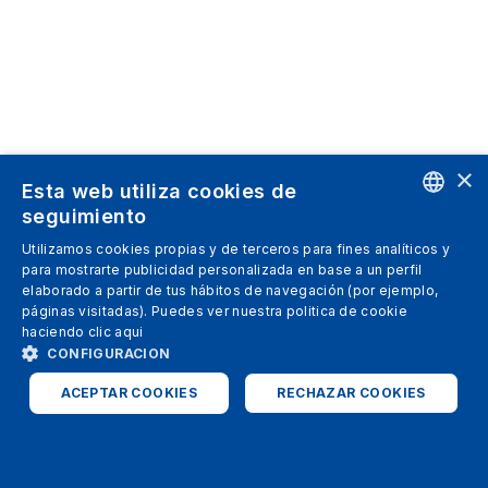
×
Esta web utiliza cookies de
seguimiento
ENGLISH
Utilizamos cookies propias y de terceros para fines analíticos y
para mostrarte publicidad personalizada en base a un perfil
SPANISH
elaborado a partir de tus hábitos de navegación (por ejemplo,
páginas visitadas). Puedes ver nuestra politica de cookie
ITALIAN
haciendo clic
aqui
GERMAN
CONFIGURACION
ENGLISH
ACEPTAR COOKIES
RECHAZAR COOKIES
FRENCH
ESTRICTAMENTE NECESARIAS
ANALÍTICAS