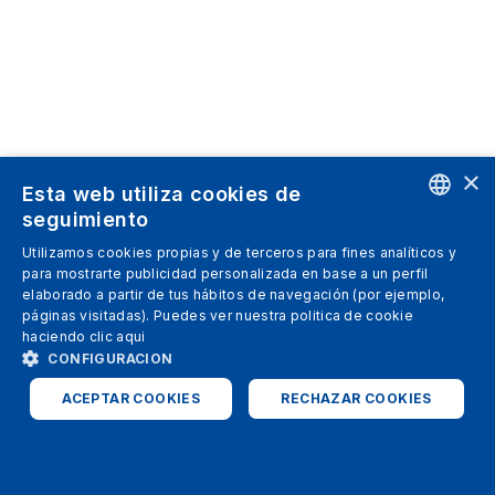
×
Esta web utiliza cookies de
seguimiento
ENGLISH
Utilizamos cookies propias y de terceros para fines analíticos y
para mostrarte publicidad personalizada en base a un perfil
SPANISH
elaborado a partir de tus hábitos de navegación (por ejemplo,
páginas visitadas). Puedes ver nuestra politica de cookie
ITALIAN
haciendo clic
aqui
GERMAN
CONFIGURACION
ENGLISH
ACEPTAR COOKIES
RECHAZAR COOKIES
FRENCH
ESTRICTAMENTE NECESARIAS
ANALÍTICAS