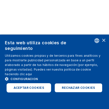
×
Esta web utiliza cookies de
seguimiento
ENGLISH
Utilizamos cookies propias y de terceros para fines analíticos y
para mostrarte publicidad personalizada en base a un perfil
SPANISH
elaborado a partir de tus hábitos de navegación (por ejemplo,
páginas visitadas). Puedes ver nuestra politica de cookie
ITALIAN
haciendo clic
aqui
GERMAN
CONFIGURACION
ENGLISH
ACEPTAR COOKIES
RECHAZAR COOKIES
FRENCH
ESTRICTAMENTE NECESARIAS
ANALÍTICAS