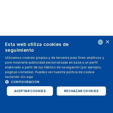
×
Esta web utiliza cookies de
seguimiento
ENGLISH
Utilizamos cookies propias y de terceros para fines analíticos y
para mostrarte publicidad personalizada en base a un perfil
SPANISH
elaborado a partir de tus hábitos de navegación (por ejemplo,
páginas visitadas). Puedes ver nuestra politica de cookie
ITALIAN
haciendo clic
aqui
GERMAN
CONFIGURACION
ENGLISH
ACEPTAR COOKIES
RECHAZAR COOKIES
FRENCH
ESTRICTAMENTE NECESARIAS
ANALÍTICAS