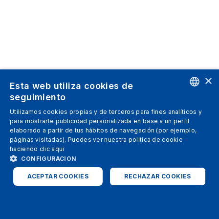
×
Esta web utiliza cookies de
seguimiento
ENGLISH
Utilizamos cookies propias y de terceros para fines analíticos y
para mostrarte publicidad personalizada en base a un perfil
SPANISH
elaborado a partir de tus hábitos de navegación (por ejemplo,
páginas visitadas). Puedes ver nuestra politica de cookie
ITALIAN
haciendo clic
aqui
GERMAN
CONFIGURACION
ENGLISH
ACEPTAR COOKIES
RECHAZAR COOKIES
FRENCH
ESTRICTAMENTE NECESARIAS
ANALÍTICAS