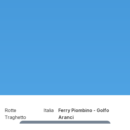
Rotte
Italia
Ferry Piombino - Golfo
Traghetto
Aranci
Cercavi viaggiare a Piombino? Fai clic qui