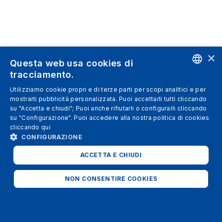
×
Questa web usa cookies di
tracciamento.
ENGLISH
Utilizziamo cookie propri e di terze parti per scopi analitici e per
mostrarti pubblicità personalizzata. Puoi accettarli tutti cliccando
SPANISH
su "Accetta e chiudi"; Puoi anche rifiutarli o configurarli cliccando
su "Configurazione". Puoi accedere alla nostra politica di cookies
ITALIAN
cliccando
qui
GERMAN
CONFIGURAZIONE
ENGLISH
ACCETTA E CHIUDI
FRENCH
NON CONSENTIRE COOKIES
STRETTAMENTE NECESSARI
ANALITICI