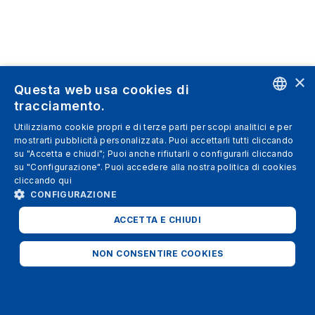
×
Questa web usa cookies di
tracciamento.
ENGLISH
Utilizziamo cookie propri e di terze parti per scopi analitici e per
mostrarti pubblicità personalizzata. Puoi accettarli tutti cliccando
SPANISH
su "Accetta e chiudi"; Puoi anche rifiutarli o configurarli cliccando
su "Configurazione". Puoi accedere alla nostra politica di cookies
ITALIAN
cliccando
qui
GERMAN
CONFIGURAZIONE
ENGLISH
ACCETTA E CHIUDI
FRENCH
NON CONSENTIRE COOKIES
STRETTAMENTE NECESSARI
ANALITICI