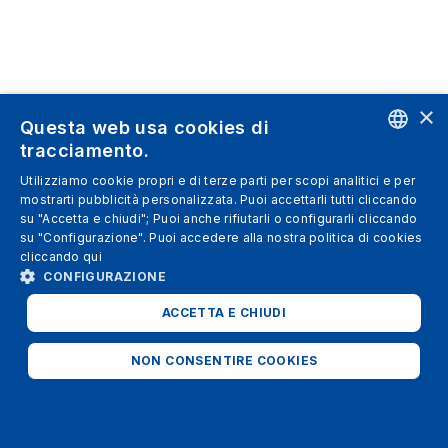
×
Questa web usa cookies di
tracciamento.
ENGLISH
Utilizziamo cookie propri e di terze parti per scopi analitici e per
mostrarti pubblicità personalizzata. Puoi accettarli tutti cliccando
SPANISH
su "Accetta e chiudi"; Puoi anche rifiutarli o configurarli cliccando
su "Configurazione". Puoi accedere alla nostra politica di cookies
ITALIAN
cliccando
qui
GERMAN
CONFIGURAZIONE
ENGLISH
ACCETTA E CHIUDI
FRENCH
NON CONSENTIRE COOKIES
STRETTAMENTE NECESSARI
ANALITICI