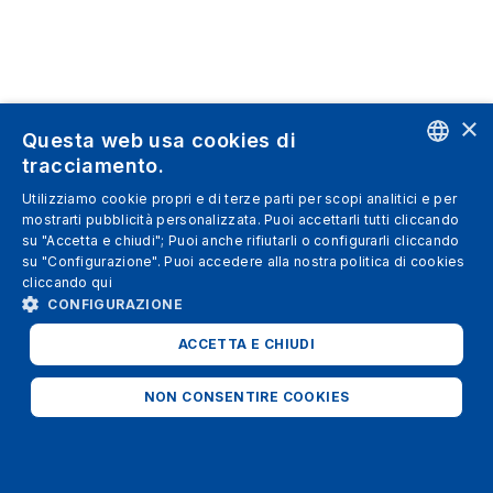
×
Questa web usa cookies di
tracciamento.
ENGLISH
Utilizziamo cookie propri e di terze parti per scopi analitici e per
mostrarti pubblicità personalizzata. Puoi accettarli tutti cliccando
SPANISH
su "Accetta e chiudi"; Puoi anche rifiutarli o configurarli cliccando
su "Configurazione". Puoi accedere alla nostra politica di cookies
ITALIAN
cliccando
qui
GERMAN
CONFIGURAZIONE
ENGLISH
ACCETTA E CHIUDI
FRENCH
NON CONSENTIRE COOKIES
STRETTAMENTE NECESSARI
ANALITICI