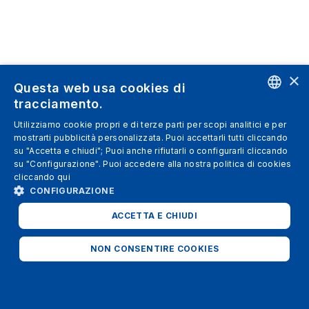
×
Questa web usa cookies di
tracciamento.
ENGLISH
Utilizziamo cookie propri e di terze parti per scopi analitici e per
mostrarti pubblicità personalizzata. Puoi accettarli tutti cliccando
SPANISH
su "Accetta e chiudi"; Puoi anche rifiutarli o configurarli cliccando
su "Configurazione". Puoi accedere alla nostra politica di cookies
ITALIAN
cliccando
qui
GERMAN
CONFIGURAZIONE
ENGLISH
ACCETTA E CHIUDI
FRENCH
NON CONSENTIRE COOKIES
STRETTAMENTE NECESSARI
ANALITICI