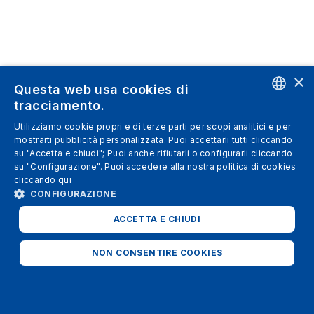
×
Questa web usa cookies di
tracciamento.
ENGLISH
Utilizziamo cookie propri e di terze parti per scopi analitici e per
mostrarti pubblicità personalizzata. Puoi accettarli tutti cliccando
SPANISH
su "Accetta e chiudi"; Puoi anche rifiutarli o configurarli cliccando
su "Configurazione". Puoi accedere alla nostra politica di cookies
ITALIAN
cliccando
qui
GERMAN
CONFIGURAZIONE
ENGLISH
ACCETTA E CHIUDI
FRENCH
NON CONSENTIRE COOKIES
STRETTAMENTE NECESSARI
ANALITICI