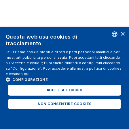
×
Questa web usa cookies di
tracciamento.
ENGLISH
Utilizziamo cookie propri e di terze parti per scopi analitici e per
mostrarti pubblicità personalizzata. Puoi accettarli tutti cliccando
SPANISH
su "Accetta e chiudi"; Puoi anche rifiutarli o configurarli cliccando
su "Configurazione". Puoi accedere alla nostra politica di cookies
ITALIAN
cliccando
qui
GERMAN
CONFIGURAZIONE
ENGLISH
ACCETTA E CHIUDI
FRENCH
NON CONSENTIRE COOKIES
STRETTAMENTE NECESSARI
ANALITICI