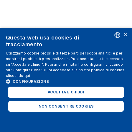
×
Questa web usa cookies di
tracciamento.
ENGLISH
Utilizziamo cookie propri e di terze parti per scopi analitici e per
mostrarti pubblicità personalizzata. Puoi accettarli tutti cliccando
SPANISH
su "Accetta e chiudi"; Puoi anche rifiutarli o configurarli cliccando
su "Configurazione". Puoi accedere alla nostra politica di cookies
ITALIAN
cliccando
qui
GERMAN
CONFIGURAZIONE
ENGLISH
ACCETTA E CHIUDI
FRENCH
NON CONSENTIRE COOKIES
STRETTAMENTE NECESSARI
ANALITICI