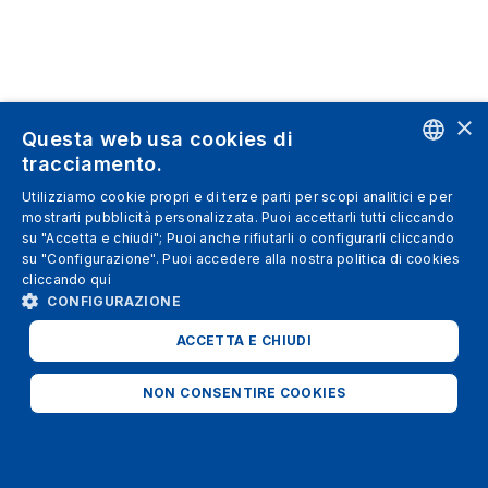
×
Questa web usa cookies di
tracciamento.
ENGLISH
Utilizziamo cookie propri e di terze parti per scopi analitici e per
mostrarti pubblicità personalizzata. Puoi accettarli tutti cliccando
SPANISH
su "Accetta e chiudi"; Puoi anche rifiutarli o configurarli cliccando
su "Configurazione". Puoi accedere alla nostra politica di cookies
ITALIAN
cliccando
qui
GERMAN
CONFIGURAZIONE
ENGLISH
ACCETTA E CHIUDI
FRENCH
NON CONSENTIRE COOKIES
STRETTAMENTE NECESSARI
ANALITICI