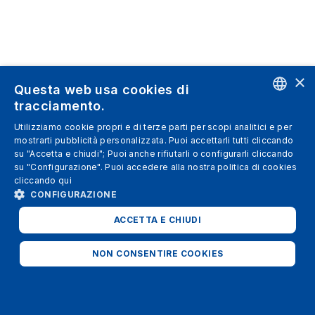
×
Questa web usa cookies di
tracciamento.
ENGLISH
Utilizziamo cookie propri e di terze parti per scopi analitici e per
mostrarti pubblicità personalizzata. Puoi accettarli tutti cliccando
SPANISH
su "Accetta e chiudi"; Puoi anche rifiutarli o configurarli cliccando
su "Configurazione". Puoi accedere alla nostra politica di cookies
ITALIAN
cliccando
qui
GERMAN
CONFIGURAZIONE
ENGLISH
ACCETTA E CHIUDI
FRENCH
NON CONSENTIRE COOKIES
STRETTAMENTE NECESSARI
ANALITICI