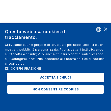
×
Questa web usa cookies di
tracciamento.
ENGLISH
Utilizziamo cookie propri e di terze parti per scopi analitici e per
mostrarti pubblicità personalizzata. Puoi accettarli tutti cliccando
SPANISH
su "Accetta e chiudi"; Puoi anche rifiutarli o configurarli cliccando
su "Configurazione". Puoi accedere alla nostra politica di cookies
ITALIAN
cliccando
qui
GERMAN
CONFIGURAZIONE
ENGLISH
ACCETTA E CHIUDI
FRENCH
NON CONSENTIRE COOKIES
STRETTAMENTE NECESSARI
ANALITICI