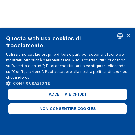
×
Questa web usa cookies di
tracciamento.
ENGLISH
Utilizziamo cookie propri e di terze parti per scopi analitici e per
mostrarti pubblicità personalizzata. Puoi accettarli tutti cliccando
SPANISH
su "Accetta e chiudi"; Puoi anche rifiutarli o configurarli cliccando
su "Configurazione". Puoi accedere alla nostra politica di cookies
ITALIAN
cliccando
qui
GERMAN
CONFIGURAZIONE
ENGLISH
ACCETTA E CHIUDI
FRENCH
NON CONSENTIRE COOKIES
STRETTAMENTE NECESSARI
ANALITICI