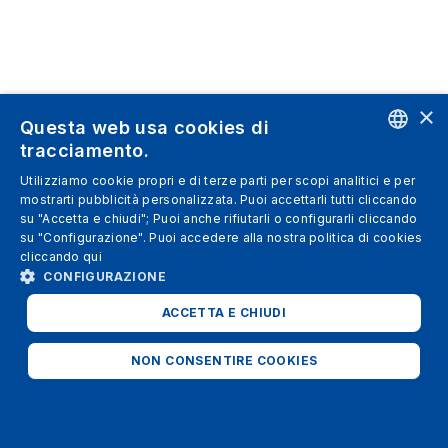
×
Questa web usa cookies di
tracciamento.
ENGLISH
Utilizziamo cookie propri e di terze parti per scopi analitici e per
mostrarti pubblicità personalizzata. Puoi accettarli tutti cliccando
SPANISH
su "Accetta e chiudi"; Puoi anche rifiutarli o configurarli cliccando
su "Configurazione". Puoi accedere alla nostra politica di cookies
ITALIAN
cliccando
qui
GERMAN
CONFIGURAZIONE
ENGLISH
ACCETTA E CHIUDI
FRENCH
NON CONSENTIRE COOKIES
STRETTAMENTE NECESSARI
ANALITICI