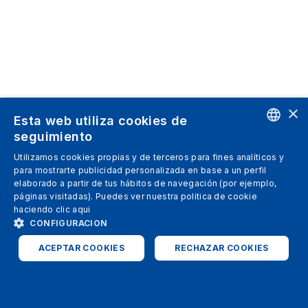
×
Esta web utiliza cookies de
seguimiento
ENGLISH
Utilizamos cookies propias y de terceros para fines analíticos y
para mostrarte publicidad personalizada en base a un perfil
SPANISH
elaborado a partir de tus hábitos de navegación (por ejemplo,
páginas visitadas). Puedes ver nuestra politica de cookie
ITALIAN
haciendo clic
aqui
GERMAN
CONFIGURACION
ENGLISH
ACEPTAR COOKIES
RECHAZAR COOKIES
FRENCH
ESTRICTAMENTE NECESARIAS
ANALÍTICAS