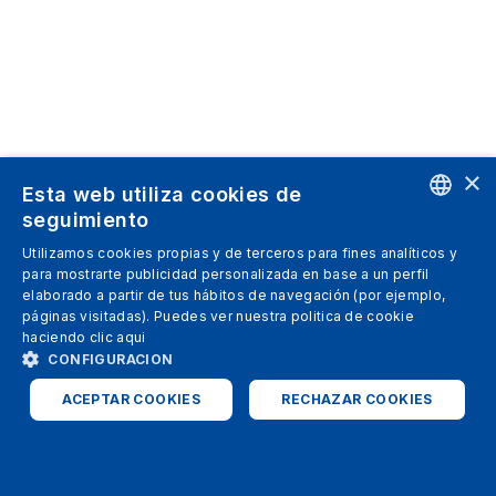
×
Esta web utiliza cookies de
seguimiento
ENGLISH
Utilizamos cookies propias y de terceros para fines analíticos y
para mostrarte publicidad personalizada en base a un perfil
SPANISH
elaborado a partir de tus hábitos de navegación (por ejemplo,
páginas visitadas). Puedes ver nuestra politica de cookie
ITALIAN
haciendo clic
aqui
GERMAN
CONFIGURACION
ENGLISH
ACEPTAR COOKIES
RECHAZAR COOKIES
FRENCH
ESTRICTAMENTE NECESARIAS
ANALÍTICAS