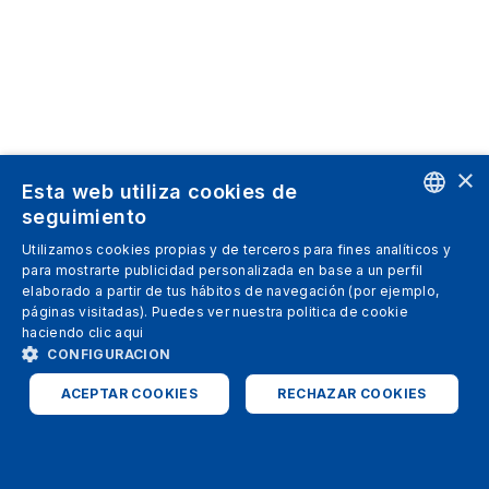
×
Esta web utiliza cookies de
seguimiento
ENGLISH
Utilizamos cookies propias y de terceros para fines analíticos y
para mostrarte publicidad personalizada en base a un perfil
SPANISH
elaborado a partir de tus hábitos de navegación (por ejemplo,
páginas visitadas). Puedes ver nuestra politica de cookie
ITALIAN
haciendo clic
aqui
GERMAN
CONFIGURACION
ENGLISH
ACEPTAR COOKIES
RECHAZAR COOKIES
FRENCH
ESTRICTAMENTE NECESARIAS
ANALÍTICAS