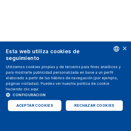
×
Esta web utiliza cookies de
seguimiento
ENGLISH
Utilizamos cookies propias y de terceros para fines analíticos y
para mostrarte publicidad personalizada en base a un perfil
SPANISH
elaborado a partir de tus hábitos de navegación (por ejemplo,
páginas visitadas). Puedes ver nuestra politica de cookie
ITALIAN
haciendo clic
aqui
GERMAN
CONFIGURACION
ENGLISH
ACEPTAR COOKIES
RECHAZAR COOKIES
FRENCH
ESTRICTAMENTE NECESARIAS
ANALÍTICAS