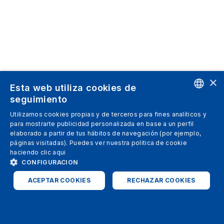
×
Esta web utiliza cookies de
seguimiento
ENGLISH
Utilizamos cookies propias y de terceros para fines analíticos y
para mostrarte publicidad personalizada en base a un perfil
SPANISH
elaborado a partir de tus hábitos de navegación (por ejemplo,
páginas visitadas). Puedes ver nuestra politica de cookie
ITALIAN
haciendo clic
aqui
GERMAN
CONFIGURACION
ENGLISH
ACEPTAR COOKIES
RECHAZAR COOKIES
FRENCH
ESTRICTAMENTE NECESARIAS
ANALÍTICAS