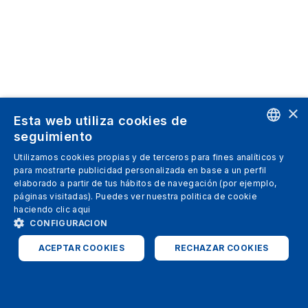
×
Esta web utiliza cookies de
seguimiento
ENGLISH
Utilizamos cookies propias y de terceros para fines analíticos y
para mostrarte publicidad personalizada en base a un perfil
SPANISH
elaborado a partir de tus hábitos de navegación (por ejemplo,
páginas visitadas). Puedes ver nuestra politica de cookie
ITALIAN
haciendo clic
aqui
GERMAN
CONFIGURACION
ENGLISH
ACEPTAR COOKIES
RECHAZAR COOKIES
FRENCH
ESTRICTAMENTE NECESARIAS
ANALÍTICAS