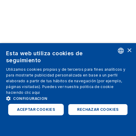
×
Esta web utiliza cookies de
seguimiento
ENGLISH
Utilizamos cookies propias y de terceros para fines analíticos y
para mostrarte publicidad personalizada en base a un perfil
SPANISH
elaborado a partir de tus hábitos de navegación (por ejemplo,
páginas visitadas). Puedes ver nuestra politica de cookie
ITALIAN
haciendo clic
aqui
GERMAN
CONFIGURACION
ENGLISH
ACEPTAR COOKIES
RECHAZAR COOKIES
FRENCH
ESTRICTAMENTE NECESARIAS
ANALÍTICAS