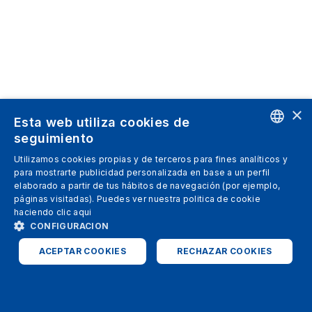
×
Esta web utiliza cookies de
seguimiento
ENGLISH
Utilizamos cookies propias y de terceros para fines analíticos y
para mostrarte publicidad personalizada en base a un perfil
SPANISH
elaborado a partir de tus hábitos de navegación (por ejemplo,
páginas visitadas). Puedes ver nuestra politica de cookie
ITALIAN
haciendo clic
aqui
GERMAN
CONFIGURACION
ENGLISH
ACEPTAR COOKIES
RECHAZAR COOKIES
FRENCH
ESTRICTAMENTE NECESARIAS
ANALÍTICAS