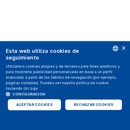
×
Esta web utiliza cookies de
seguimiento
ENGLISH
Utilizamos cookies propias y de terceros para fines analíticos y
para mostrarte publicidad personalizada en base a un perfil
SPANISH
elaborado a partir de tus hábitos de navegación (por ejemplo,
páginas visitadas). Puedes ver nuestra politica de cookie
ITALIAN
haciendo clic
aqui
GERMAN
CONFIGURACION
ENGLISH
ACEPTAR COOKIES
RECHAZAR COOKIES
FRENCH
ESTRICTAMENTE NECESARIAS
ANALÍTICAS