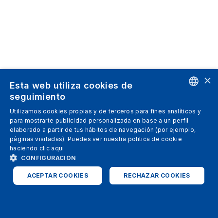
×
Esta web utiliza cookies de
seguimiento
ENGLISH
Utilizamos cookies propias y de terceros para fines analíticos y
para mostrarte publicidad personalizada en base a un perfil
SPANISH
elaborado a partir de tus hábitos de navegación (por ejemplo,
páginas visitadas). Puedes ver nuestra politica de cookie
ITALIAN
haciendo clic
aqui
GERMAN
CONFIGURACION
ENGLISH
ACEPTAR COOKIES
RECHAZAR COOKIES
FRENCH
ESTRICTAMENTE NECESARIAS
ANALÍTICAS