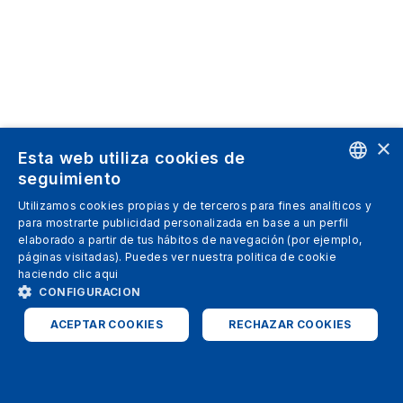
×
Esta web utiliza cookies de
seguimiento
ENGLISH
Utilizamos cookies propias y de terceros para fines analíticos y
para mostrarte publicidad personalizada en base a un perfil
SPANISH
elaborado a partir de tus hábitos de navegación (por ejemplo,
páginas visitadas). Puedes ver nuestra politica de cookie
ITALIAN
haciendo clic
aqui
GERMAN
CONFIGURACION
ENGLISH
ACEPTAR COOKIES
RECHAZAR COOKIES
FRENCH
ESTRICTAMENTE NECESARIAS
ANALÍTICAS