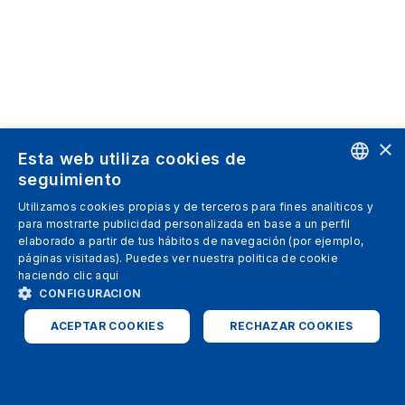
×
Esta web utiliza cookies de
seguimiento
ENGLISH
Utilizamos cookies propias y de terceros para fines analíticos y
para mostrarte publicidad personalizada en base a un perfil
SPANISH
elaborado a partir de tus hábitos de navegación (por ejemplo,
páginas visitadas). Puedes ver nuestra politica de cookie
ITALIAN
haciendo clic
aqui
GERMAN
CONFIGURACION
ENGLISH
ACEPTAR COOKIES
RECHAZAR COOKIES
FRENCH
ESTRICTAMENTE NECESARIAS
ANALÍTICAS